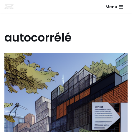
Menu
Aller
au
contenu
autocorrélé